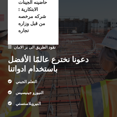
حاضينه الجينات
الابتكارية :
شركه مرخصه
من قبل وزاره
تجاره
نقود الطريق الى بر الامان
دعونا نخترع عالمًا الأفضل
باستخدام ادواتنا
التعلم الجيني
النيورو جينيسيس
النيروبلاستستي