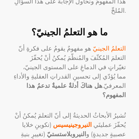
هذا المفهومَ ونُحاولَ الإجابةَ على هذا السؤالِ
المُلحِّ.
ما هو التعلمُ الجينيّ؟
التعلمُ الجينيّ
هو مفهومٌ يقومُ على فكرةِ أنّ
التعلمَ المُكثّفَ والمُنظّمَ يُمكنُ أنْ يُحفّزَ
تغيّراتٍ في الدماغِ على المستوى الجينيّ،
مما يُؤدّي إلى تحسينِ القدراتِ العقليةِ والأداءِ
المعرفيّ.
هل هناكَ أدلةٌ علميةٌ تدعمُ هذا
المفهوم؟
تُشيرُ الأبحاثُ الحديثةُ إلى أنّ التعلمَ يُمكنُ أنْ
يُحفّزَ عمليتَي
النيروجينيسيس
(تكوينِ خلايا
عصبيةٍ جديدةٍ) و
النيروبلاستستيّ
(تغييرِ بنيةِ