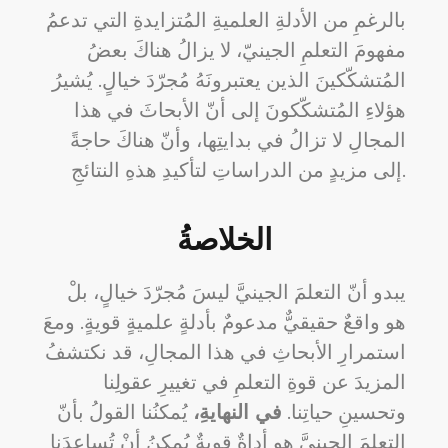
بالرغمِ من الأدلةِ العلميةِ المُتزايدةِ التي تدعمُ
مفهومَ التعلمِ الجينيّ، لا يزالُ هناكَ بعضُ
المُتشكّكينَ الذين يعتبرونَهُ مُجرّدَ خيالٍ. يُشيرُ
هؤلاءِ المُتشكّكونَ إلى أنّ الأبحاثَ في هذا
المجالِ لا تزالُ في بدايتِها، وأنّ هناكَ حاجةً
إلى مزيدٍ من الدراساتِ لتأكيدِ هذهِ النتائجِ.
الخلاصةُ
يبدو أنّ التعلمَ الجينيَّ ليسَ مُجرّدَ خيالٍ، بلْ
هو واقعٌ حقيقيٌّ مدعومٌ بأدلةٍ علميةٍ قويةٍ. ومعَ
استمرارِ الأبحاثِ في هذا المجالِ، قد نكتشفُ
المزيدَ عن قوةِ التعلمِ في تغييرِ عقولِنا
وتحسينِ حياتِنا.
في النهايةِ،
يُمكنُنا القولُ بأنّ
التعلمَ الجينيَّ هو أداةٌ قويةٌ يُمكنُ أنْ تُساعدَنا