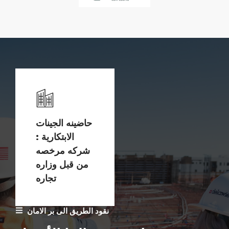
حاضينه الجينات
الابتكارية :
شركه مرخصه
من قبل وزاره
تجاره
نقود الطريق الى بر الامان