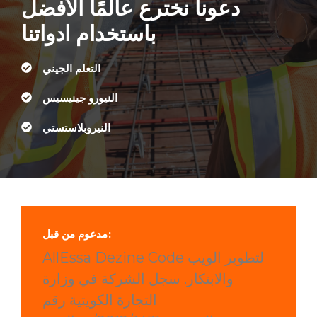
دعونا نخترع عالمًا الأفضل
باستخدام ادواتنا
التعلم الجيني
النيورو جينيسيس
النيروبلاستستي
مدعوم من قبل:
AllEssa Dezine Code لتطوير الويب
والابتكار. سجل الشركة في وزارة
التجارة الكويتية رقم