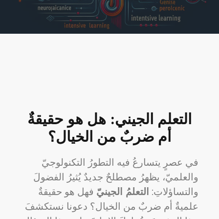
التعلم الجيني: هل هو حقيقةٌ
أم ضربٌ من الخيال؟
في عصرٍ يتسارعُ فيه التطورُ التكنولوجيّ
والعلميّ، يظهرُ مصطلحٌ جديدٌ يُثيرُ الفضولَ
والتساؤلاتِ:
التعلمُ الجينيّ
فهل هو حقيقةٌ
علميةٌ أم ضربٌ من الخيال؟ دعونا نستكشفَ