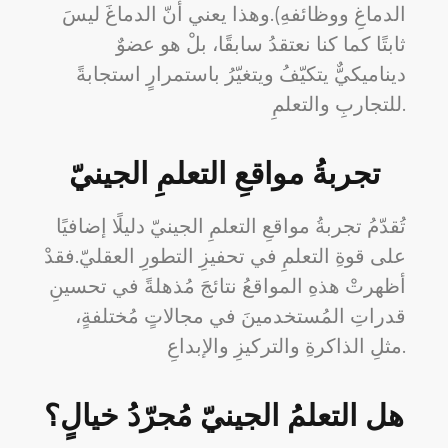
الدماغِ ووظائفهِ).وهذا يعني أنّ الدماغَ ليسَ
ثابتًا كما كنا نعتقدُ سابقًا، بلْ هو عضوٌ
ديناميكيٌّ يتكيّفُ ويتغيّرُ باستمرارٍ استجابةً
للتجاربِ والتعلمِ.
تجربةُ مواقعِ التعلمِ الجينيّ
تُقدّمُ تجربةُ مواقعِ التعلمِ الجينيّ دليلًا إضافيًا
على قوةِ التعلمِ في تحفيزِ التطورِ العقليّ.فقدْ
أظهرتْ هذهِ المواقعُ نتائجَ مُذهلةً في تحسينِ
قدراتِ المُستخدمينَ في مجالاتٍ مُختلفةٍ،
مثلِ الذاكرةِ والتركيزِ والإبداعِ.
هل التعلمُ الجينيّ مُجرّدُ خيالٍ؟