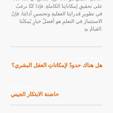
على تحقيقِ إمكاناتِنا الكاملةِ. فإذا كنّا نرغبُ
في تطويرِ قدراتِنا العقليةِ وتحسينِ أدائِنا، فإنّ
الاستثمارَ في التعلمِ هو أفضلُ خيارٍ يُمكنُنا
القيامُ بهِ.
المقالة السابقة
هل هناك حدودٌ لإمكاناتِ العقل البشري؟
المقالة التالية
حاضنة الابتكار الجيني