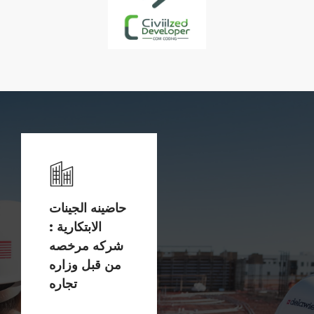
حاضينه الجينات
الابتكارية :
شركه مرخصه
من قبل وزاره
تجاره