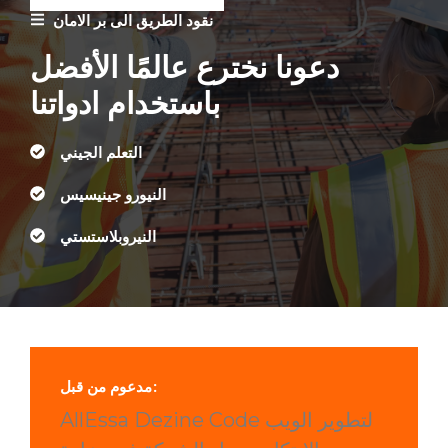
نقود الطريق الى بر الامان
دعونا نخترع عالمًا الأفضل
باستخدام ادواتنا
التعلم الجيني
النيورو جينيسيس
النيروبلاستستي
مدعوم من قبل:
AllEssa Dezine Code لتطوير الويب