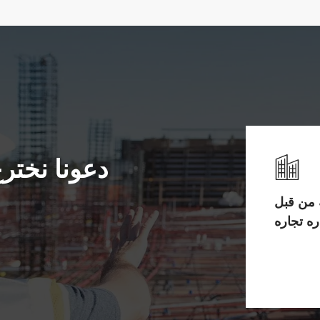
دعونا نخترع
 من قبل
ره تجاره