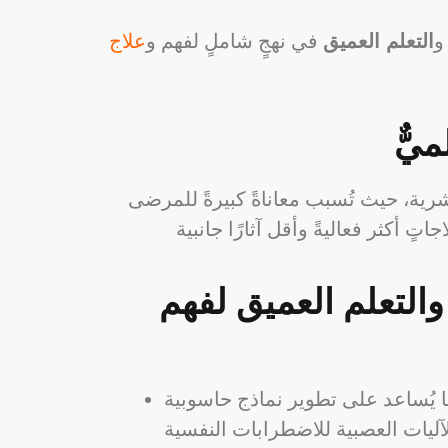
التعلم العميق
في نهجٍ شاملٍ لفهم و
علاج
يٌّ
شرية، حيث تُسبب معاناةً كبيرةً للمرضى
التعلم العميق لفهم
ا يُساعد على تطوير نماذج حاسوبية