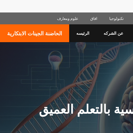
Skip
تكنولوجيا
افاق
علوم ومعارف
to
content
الحاضنة الجينات الابتكارية
عن الشركه
الرئيسه
ة بالتعلم العميق