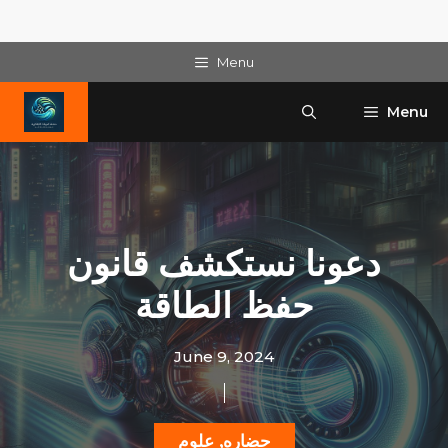
Skip
Menu
to
content
Menu
دعونا نستكشف قانون
حفظ الطاقة
June 9, 2024
حضاره
,
علوم