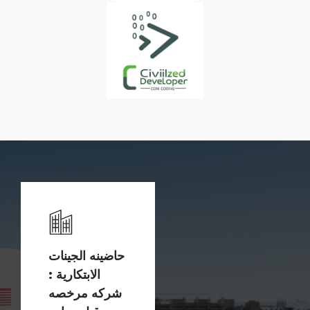
حاضينه الجينات
الابتكارية :
شركه مرخصه