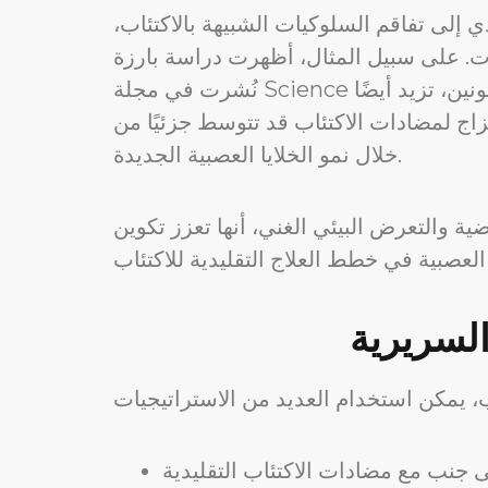
ي إلى تفاقم السلوكيات الشبيهة بالاكتئاب،
ات. على سبيل المثال، أظهرت دراسة بارزة
نُشرت في مجلة Science أن مضادات الاكتئاب، التي يُعتقد تقليديًا أنها تعمل عن طريق موازنة الناقلات العصبية مثل السيروتونين، تزيد أيضًا
مزاج لمضادات الاكتئاب قد تتوسط جزئيًا من
خلال نمو الخلايا العصبية الجديدة.
ة والتعرض البيئي الغني، أنها تعزز تكوين
السريرية