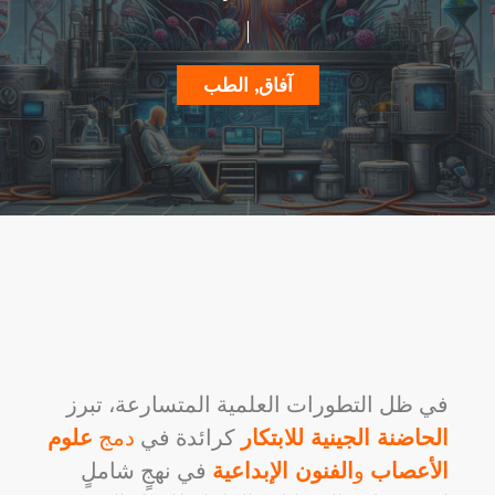
آفاق
,
الطب
في ظل التطورات العلمية المتسارعة، تبرز
الحاضنة الجينية للابتكار
كرائدة في
دمج
علوم
الأعصاب
و
الفنون الإبداعية
في نهجٍ شاملٍ