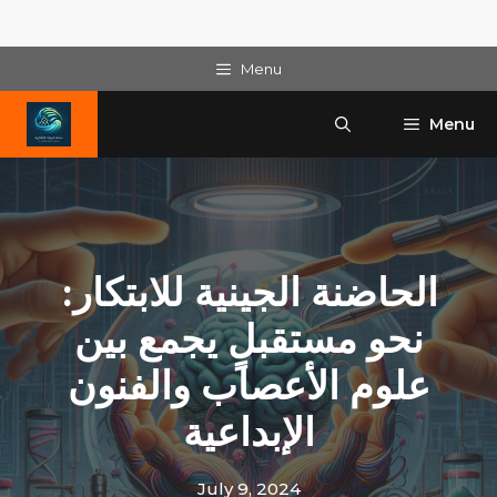
Skip
Menu
to
content
Menu
الحاضنة الجينية للابتكار:
نحو مستقبلٍ يجمع بين
علوم الأعصاب والفنون
الإبداعية
July 9, 2024