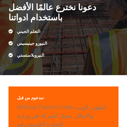
دعونا نخترع عالمًا الأفضل
باستخدام ادواتنا
التعلم الجيني
النيورو جينيسيس
النيروبلاستستي
مدعوم من قبل:
AllEssa Dezine Code لتطوير الويب
والابتكار. سجل الشركة في وزارة
التجارة الكويتية رقم