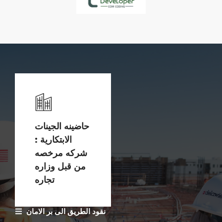
حاضينه الجينات
الابتكارية :
شركه مرخصه
من قبل وزاره
تجاره
نقود الطريق الى بر الامان