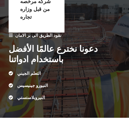
شركه مرخصه
من قبل وزاره
تجاره
نقود الطريق الى بر الامان
دعونا نخترع عالمًا الأفضل
باستخدام ادواتنا
التعلم الجيني
النيورو جينيسيس
النيروبلاستستي