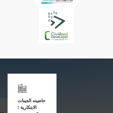
حاضينه الجينات
الابتكارية :