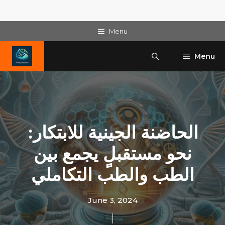
Skip
Menu
to
content
Menu
الحاضنة الجينية للابتكار:
نحو مستقبلٍ يجمع بين
الطب والطب التكاملي
June 3, 2024