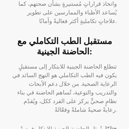
واتخاذ قراراتٍ مُستنيرةٍ بشأن صحتهم، كما
يُساعد الأطباء والممارسين على تطوير
علاجاتٍ تكامليةٍ أكثر فعاليةً وأمانًا.
مستقبل الطب التكاملي مع
الحاضنة الجينية:
تتطلع الحاضنة الجينية للابتكار إلى مستقبلٍ
يكون فيه الطب التكاملي هو النهج السائد في
الرعاية الصحية. من خلال دعم الأبحاث
والتدريب والتوعية، تُساهم الحاضنة في بناء
نظامٍ صحيٍّ يركز على الفرد ككل، ويُقدّم
رعايةً صحيةً شاملةً وفعّالةً.
ختامًا،
تُمثل الحاضنة الجينية للابتكار فرصةً