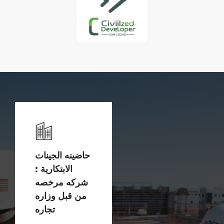
حاضينه الجينات
الابتكارية :
شركه مرخصه
من قبل وزاره
تجاره