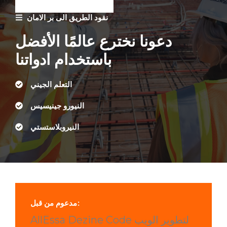
نقود الطريق الى بر الامان
دعونا نخترع عالمًا الأفضل
باستخدام ادواتنا
التعلم الجيني
النيورو جينيسيس
النيروبلاستستي
مدعوم من قبل:
AllEssa Dezine Code لتطوير الويب