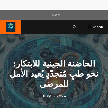
Skip
Menu
to
content
Menu
الحاضنة الجينية للابتكار:
نحو طبٍ مُتجدّدٍ يُعيد الأمل
للمرضى
June 3, 2024