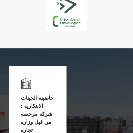
حاضينه الجينات
الابتكارية :
شركه مرخصه
من قبل وزاره
تجاره