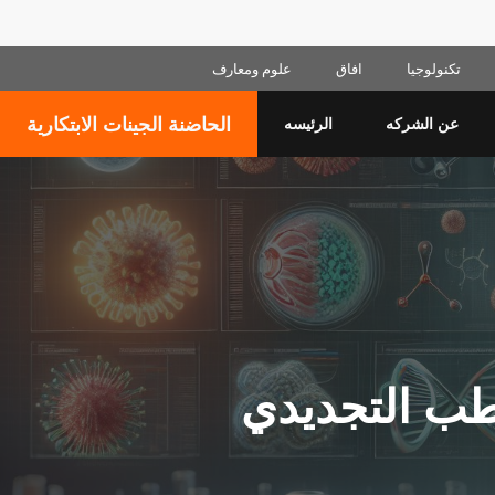
Skip
تكنولوجيا
افاق
علوم ومعارف
to
content
الحاضنة الجينات الابتكارية
عن الشركه
الرئيسه
لطب التجديدي