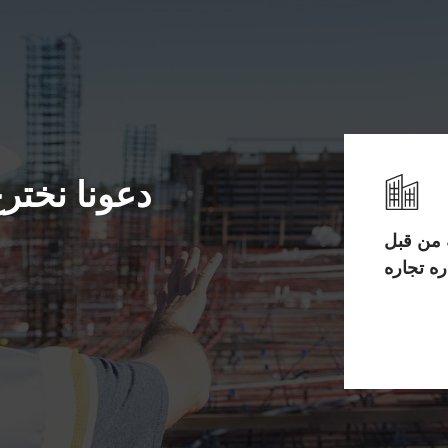
دعونا نخترع
 من قبل
ره تجاره