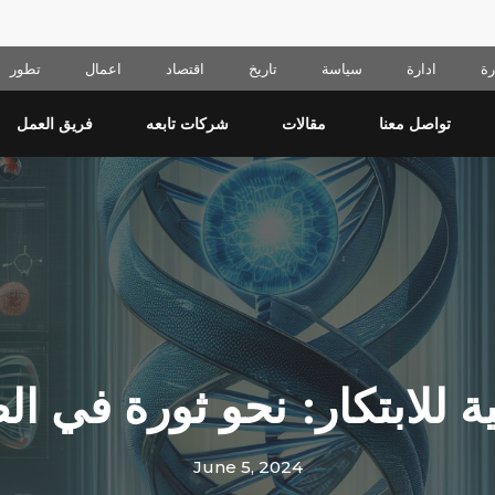
ة
ادارة
سياسة
تاريخ
اقتصاد
اعمال
تطور
تواصل معنا
مقالات
شركات تابعه
فريق العمل
ية للابتكار: نحو ثورة في ا
June 5, 2024