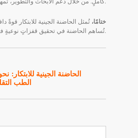
كاملٍ. من خلال دعم الأبحاث والتطوير، تُمهد الحاضنة الطريق لعصرٍ جديدٍ من الطب، حيث يُمكن للأفراد أن يعيشوا حياةً أطول وأكثر صحة.
ختامًا،
تُمثل الحاضنة الجينية للابتكار قوةً د
تُساهم الحاضنة في تحقيق قفزاتٍ نوعيةٍ في مجال الطب، مما يُبشّر بمستقبلٍ صحيٍّ أفضل للبشرية جمعاء.
الحاضنة الجينية للابتكار: نح
الطب التقل