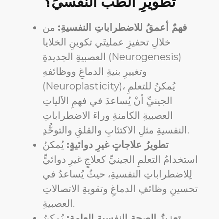
تطويرِ الطبِّ النفسيِّ؟
فهمٌ أعمقُ للاضطراباتِ النفسيةِ:
من
خلالِ تحفيزِ عمليتَي تكوينِ الخلايا
العصبيةِ الجديدةِ (Neurogenesis)
وتغييرِ بنيةِ الدماغِ ووظائفهِ
(Neuroplasticity)، يُمكنُ للتعلمِ
الجينيِّ أنْ يُساعدَ في فهمِ الآلياتِ
العصبيةِ الكامنةِ وراءَ الاضطراباتِ
النفسيةِ مثلِ الاكتئابِ والقلقِ والتوحُّدِ.
تطويرُ علاجاتٍ غيرِ دوائيةٍ:
يُمكنُ
استخدامُ التعلمِ الجينيِّ كعلاجٍ غيرِ دوائيٍّ
لِلاضطراباتِ النفسيةِ، حيثُ يُساعدُ في
تحسينِ وظائفِ الدماغِ وتقويةِ الاتصالاتِ
العصبيةِ.
تعزيزُ الصحةِ النفسيةِ العامةِ:
يُمكنُ