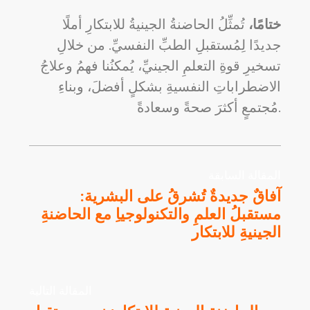
ختامًا،
تُمثِّلُ الحاضنةُ الجينيةُ للابتكارِ أملًا
جديدًا لِمُستقبلِ الطبِّ النفسيِّ. من خلالِ
تسخيرِ قوةِ التعلمِ الجينيِّ، يُمكنُنا فهمُ وعلاجُ
الاضطراباتِ النفسيةِ بشكلٍ أفضلَ، وبناءِ
مُجتمعٍ أكثرَ صحةً وسعادةً.
المقالة السابقة
آفاقٌ جديدةٌ تُشرقُ على البشرية:
مستقبلُ العلمِ والتكنولوجياِ مع الحاضنةِ
الجينيةِ للابتكار
المقالة التالية