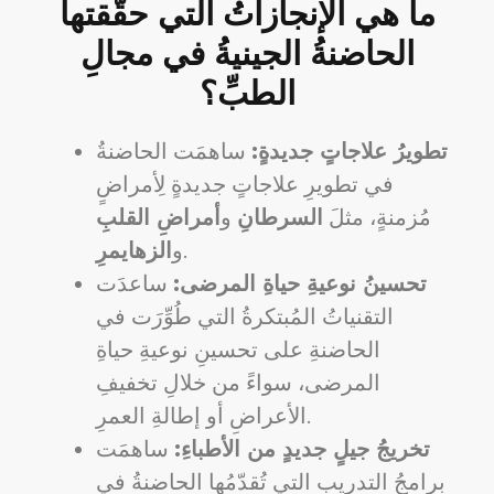
ما هي الإنجازاتُ التي حقَّقتها
الحاضنةُ الجينيةُ في مجالِ
الطبِّ؟
تطويرُ علاجاتٍ جديدةٍ:
ساهمَت الحاضنةُ
في تطويرِ علاجاتٍ جديدةٍ لِأمراضٍ
مُزمنةٍ، مثلَ
السرطانِ
و
أمراضِ القلبِ
.
و
الزهايمرِ
تحسينُ نوعيةِ حياةِ المرضى:
ساعدَت
التقنياتُ المُبتكرةُ التي طُوِّرَت في
الحاضنةِ على تحسينِ نوعيةِ حياةِ
المرضى، سواءً من خلالِ تخفيفِ
الأعراضِ أو إطالةِ العمرِ.
تخريجُ جيلٍ جديدٍ من الأطباءِ:
ساهمَت
برامجُ التدريبِ التي تُقدّمُها الحاضنةُ في