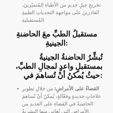
تخريجِ جيلٍ جديدٍ من الأطباءِ المُتميّزينَ،
القادرينَ على مواجهةِ التحدياتِ الطبيةِ
المُستقبليةِ.
مستقبلُ الطبِّ معَ الحاضنةِ
الجينيةِ:
تُبشِّرُ الحاضنةُ الجينيةُ
بمستقبلٍ واعدٍ لمجالِ الطبِّ،
حيثُ يُمكنُ أنْ تُساهمَ في:
القضاءُ على الأمراضِ:
من خلالِ تطويرِ
علاجاتٍ جديدةٍ وفعّالةٍ، يُمكنُ أنْ تُساهمَ
الحاضنةُ في القضاءِ على العديدِ من
الأمراضِ التي تُعاني منها البشريةُ.