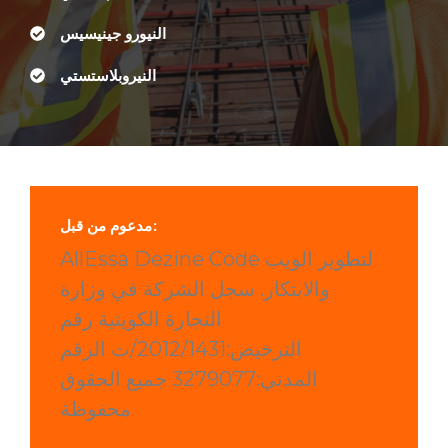
النيورو جينيسيس
النيروبلاستستي
مدعوم من قبل:
AllEssa Dezine Code لتطوير الويب
والابتكار. سجل الشركة في وزارة
التجارة الكويتية رقم
الترخيص:2012/1431/ت الرقم
المدني:3279077 جميع الحقوق
محفوظة