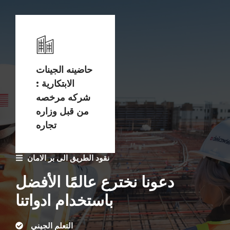
حاضينه الجينات
الابتكارية :
شركه مرخصه
من قبل وزاره
تجاره
نقود الطريق الى بر الامان
دعونا نخترع عالمًا الأفضل
باستخدام ادواتنا
التعلم الجيني