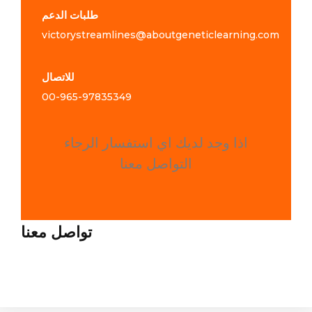
طلبات الدعم
victorystreamlines@aboutgeneticlearning.com
للاتصال
00-965-
97835349
اذا وجد لديك اي استفسار الرجاء
التواصل معنا
تواصل معنا