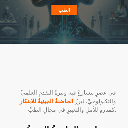
الطب
في عصرٍ تتسارعُ فيه وتيرةُ التقدمِ العلميِّ
والتكنولوجيِّ، تَبرزُ
الحاضنةُ الجينيةُ للابتكارِ
كَمنارةٍ للأملِ والتغييرِ في مجالِ الطبِّ.