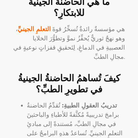
ما هي الحاضنةُ الجينيةُ
للابتكارِ؟
هي مؤسسةٌ رائدةٌ تُسخِّرُ قوةَ
التعلمِ الجينيِّ
،
وهو نهجٌ ثوريٌّ يُحفِّزُ نموَّ وتطوُّرَ الخلايا
العصبيةِ في الدماغِ، لِتَحقيقِ قفزاتٍ نوعيةٍ في
مجالِ الطبِّ.
كيفَ تُساهمُ الحاضنةُ الجينيةُ
في تطويرِ الطبِّ؟
تدريبُ العقولِ الطبيةِ:
تُقدِّمُ الحاضنةُ
برامجَ تدريبيةً مُكثَّفةً للأطباءِ والباحثينَ
في مجالِ الطبِّ، مُستندةً إلى مبادئِ
التعلمِ الجينيِّ. تُساعدُ هذهِ البرامجُ على