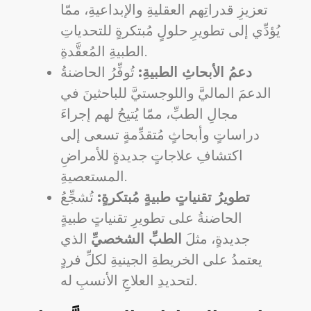
تعزيزِ قدراتِهم العقليةِ والإبداعيةِ، ممّا
يُؤدِّي إلى تطويرِ حلولٍ مُبتكرةٍ للتحدياتِ
الطبيةِ المُعقَّدةِ.
دعمُ الأبحاثِ الطبيةِ:
تُوفِّرُ الحاضنةُ
الدعمَ الماليَّ واللوجستيَّ للباحثينَ في
مجالِ الطبِّ، ممّا يُتيحُ لهم إجراءَ
دراساتٍ وأبحاثٍ مُتقدِّمةٍ تسعى إلى
اكتشافِ علاجاتٍ جديدةٍ للأمراضِ
المستعصيةِ.
تطويرُ تقنياتٍ طبيةٍ مُبتكرةٍ:
تُشجِّعُ
الحاضنةُ على تطويرِ تقنياتٍ طبيةٍ
جديدةٍ، مثلَ
الطبِّ الشخصيِّ
الذي
يعتمدُ على الخريطةِ الجينيةِ لكلِّ فردٍ
لتحديدِ العلاجِ الأنسبِ له.