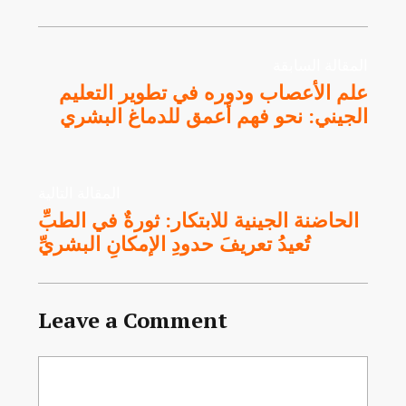
المقالة السابقة
علم الأعصاب ودوره في تطوير التعليم
الجيني: نحو فهم أعمق للدماغ البشري
المقالة التالية
الحاضنة الجينية للابتكار: ثورةٌ في الطبِّ
تُعيدُ تعريفَ حدودِ الإمكانِ البشريِّ
Leave a Comment
Comment