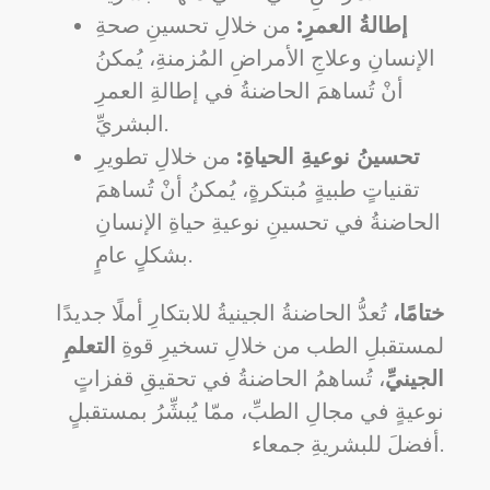
إطالةُ العمرِ:
من خلالِ تحسينِ صحةِ
الإنسانِ وعلاجِ الأمراضِ المُزمنةِ، يُمكنُ
أنْ تُساهمَ الحاضنةُ في إطالةِ العمرِ
البشريِّ.
تحسينُ نوعيةِ الحياةِ:
من خلالِ تطويرِ
تقنياتٍ طبيةٍ مُبتكرةٍ، يُمكنُ أنْ تُساهمَ
الحاضنةُ في تحسينِ نوعيةِ حياةِ الإنسانِ
بشكلٍ عامٍ.
ختامًا،
تُعدُّ الحاضنةُ الجينيةُ للابتكارِ أملًا جديدًا
لمستقبلِ الطب من خلالِ تسخيرِ قوةِ
التعلمِ
الجينيِّ
، تُساهمُ الحاضنةُ في تحقيقِ قفزاتٍ
نوعيةٍ في مجالِ الطبِّ، ممّا يُبشِّرُ بمستقبلٍ
أفضلَ للبشريةِ جمعاء.