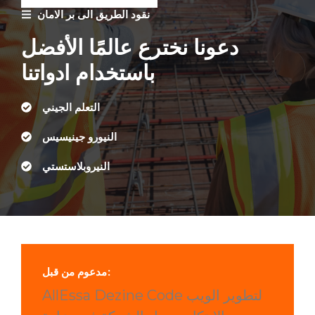
نقود الطريق الى بر الامان
دعونا نخترع عالمًا الأفضل
باستخدام ادواتنا
التعلم الجيني
النيورو جينيسيس
النيروبلاستستي
مدعوم من قبل:
AllEssa Dezine Code لتطوير الويب