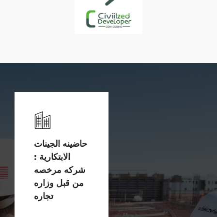
حاضينه الجينات
الابتكارية :
شركه مرخصه
من قبل وزاره
تجاره