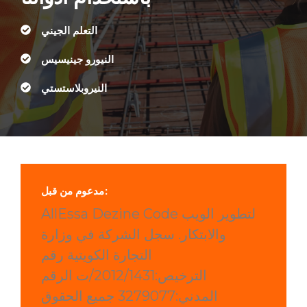
التعلم الجيني
النيورو جينيسيس
النيروبلاستستي
مدعوم من قبل:
AllEssa Dezine Code لتطوير الويب
والابتكار. سجل الشركة في وزارة
التجارة الكويتية رقم
الترخيص:2012/1431/ت الرقم
المدني:3279077 جميع الحقوق