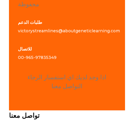
محفوظة
طلبات الدعم
victorystreamlines@aboutgeneticlearning.com
للاتصال
00-965-
97835349
اذا وجد لديك اي استفسار الرجاء
التواصل معنا
تواصل معنا