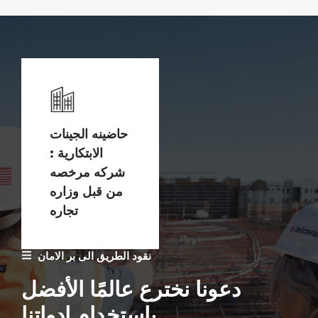
حاضينه الجينات
الابتكارية :
شركه مرخصه
من قبل وزاره
تجاره
نقود الطريق الى بر الامان
دعونا نخترع عالمًا الأفضل
باستخدام ادواتنا