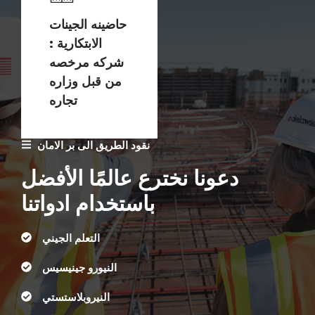
حاضينه الجينات
الابتكارية :
شركه مرخصه
من قبل وزاره
تجاره
نقود الطريق الى بر الامان
دعونا نخترع عالمًا الأفضل
باستخدام ادواتنا
التعلم الجيني
النيورو جينيسيس
النيروبلاستستي