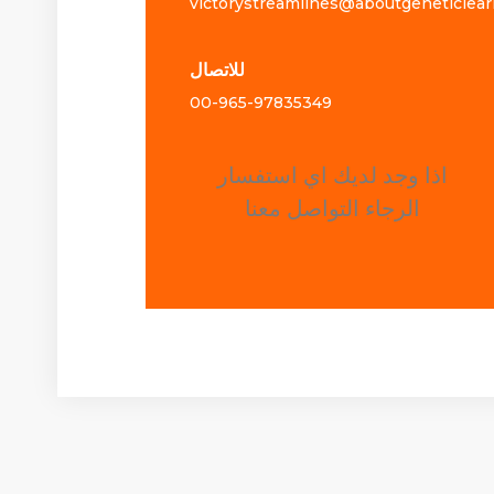
victorystreamlines@aboutgeneticlea
للاتصال
00-965-
97835349
اذا وجد لديك اي استفسار
الرجاء التواصل معنا