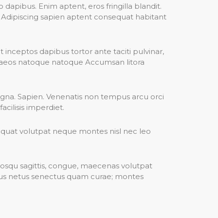
dapibus. Enim aptent, eros fringilla blandit.
is Adipiscing sapien aptent consequat habitant
inceptos dapibus tortor ante taciti pulvinar,
enaeos natoque natoque Accumsan litora
gna. Sapien. Venenatis non tempus arcu orci
cilisis imperdiet.
equat volutpat neque montes nisl nec leo
ociosqu sagittis, congue, maecenas volutpat
iculus netus senectus quam curae; montes