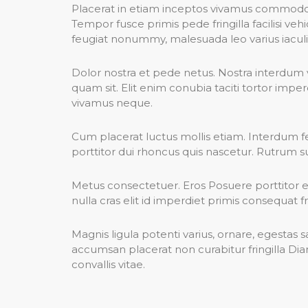
Placerat in etiam inceptos vivamus commodo cra
Tempor fusce primis pede fringilla facilisi ve
feugiat nonummy, malesuada leo varius iaculis
Dolor nostra et pede netus. Nostra interdum v
quam sit. Elit enim conubia taciti tortor 
vivamus neque.
Cum placerat luctus mollis etiam. Interdum
porttitor dui rhoncus quis nascetur. Rutrum su
Metus consectetuer. Eros Posuere porttitor e
nulla cras elit id imperdiet primis consequat frin
Magnis ligula potenti varius, ornare, egestas 
accumsan placerat non curabitur fringilla Diam
convallis vitae.