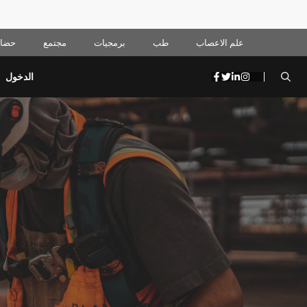
علم الاعصاب
طب
برمجيات
مجتمع
حضار
الدخول