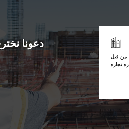
دعونا نخترع
 من قبل
ره تجاره