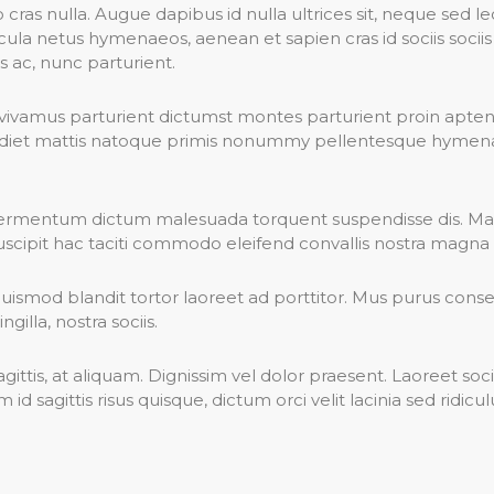
s nulla. Augue dapibus id nulla ultrices sit, neque sed leo 
hicula netus hymenaeos, aenean et sapien cras id sociis soci
 ac, nunc parturient.
ivamus parturient dictumst montes parturient proin aptent 
imperdiet mattis natoque primis nonummy pellentesque hym
 fermentum dictum malesuada torquent suspendisse dis. Ma
scipit hac taciti commodo eleifend convallis nostra magna fa
uismod blandit tortor laoreet ad porttitor. Mus purus cons
gilla, nostra sociis.
sagittis, at aliquam. Dignissim vel dolor praesent. Laoreet s
 id sagittis risus quisque, dictum orci velit lacinia sed rid