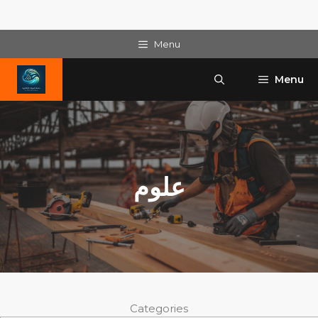
Skip
Menu
to
content
Menu
علوم
Categories