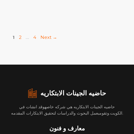
Page
Page
Page
1
2
…
4
Next
→
حاضيه الجينات الابتكاريه
حاضيه الجينات الابتكاريه هي شركه خاصهوقد انشات في
الكويت.وتقومبعمل البحوث والدراسات لتحقيق الابتكارات المقدمه.
معارف و فنون