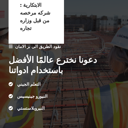
الابتكارية :
شركه مرخصه
من قبل وزاره
تجاره
نقود الطريق الى بر الامان
دعونا نخترع عالمًا الأفضل
باستخدام ادواتنا
التعلم الجيني
النيورو جينيسيس
النيروبلاستستي