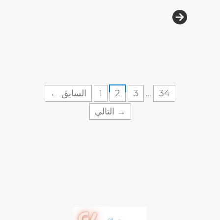
34
3
2
1
← السابق
…
التالي →