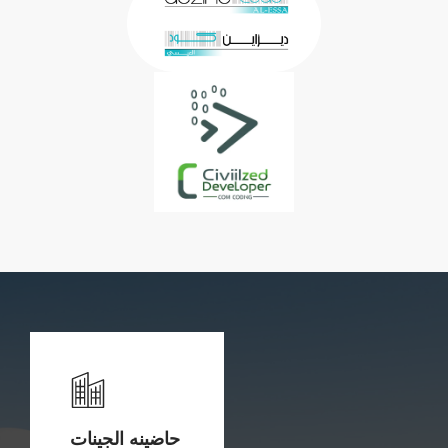
حاضينه الجينات